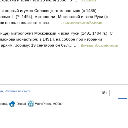
сковский и всея Руси 25 июля 1566 8 …
Википедия
й и первый игумен Соловецкого монастыря (с 1435).
вью. II (? 1494), митрополит Московский и всея Руси (с
опов по воле великого князя… …
Энциклопедический словарь
ще) митрополит Московский и всея Руси (1491 1494 гг.). С
монова монастыря; в 1491 г. на соборе при избрании
а архим. Зооиму: 19 сентября он был… …
Большая биографическая
ка
,
Реклама на сайте
18+
omla,
Drupal,
WordPress, MODx.