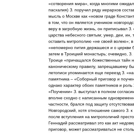
«
сотворения
мира
»,
когда
многими
ожидал
пасхалия
)
З
.
поручил
ряду
иерархов
соста
мысль
о
Москве
как
«
новом
граде
Констан
в
том
,
что
он
является
учеником
новгородс
веру
в
загробную
жизнь
,
он
приписывал
З
.
царства
небесного
святым
;
умер
,
деи
,
ин
,
оставить
митрополию
«
не
своей
волею
»;
в
«
непомерно
пития
держашеся
и
о
церкви
затем
в
Троицкий
монастырь
;
очевидно
,
З
.
Троице
«
причащался
божественных
тайн
н
каноническому
правилу
,
запрещавшему
б
летописи
упоминается
еще
переезд
З
. «
на
памятника
– «
Соборный
приговор
и
поуче
однако
характер
обоих
памятников
и
роль
«
Поучении
»
З
.
выступал
в
полном
согласи
вполне
сходно
с
написанным
одновремен
частности
,
брался
под
защиту
отсутствова
Новгородский
,
хотя
отношение
самого
З
.
к
после
вступления
на
митрополичий
прест
Геннадий
рассматривал
это
как
акт
недове
приговор
,
может
рассматриваться
не
столь