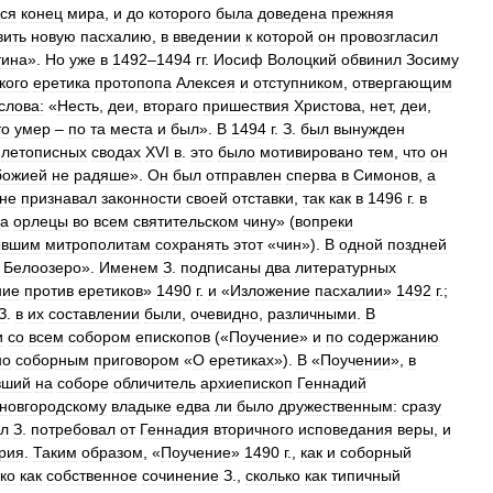
ся
конец
мира
,
и
до
которого
была
доведена
прежняя
вить
новую
пасхалию
,
в
введении
к
которой
он
провозгласил
тина
».
Но
уже
в
1492
–
1494
гг
.
Иосиф
Волоцкий
обвинил
Зосиму
кого
еретика
протопопа
Алексея
и
отступником
,
отвергающим
слова:
«
Несть
,
деи
,
втораго
пришествия
Христова
,
нет
,
деи
,
то
умер
–
по
та
места
и
был
».
В
1494
г
.
З
.
был
вынужден
летописных
сводах
XVI
в
.
это
было
мотивировано
тем
,
что
он
божией
не
радяше
».
Он
был
отправлен
сперва
в
Симонов
,
а
не
признавал
законности
своей
отставки
,
так
как
в
1496
г
.
в
а
орлецы
во
всем
святительском
чину
» (
вопреки
ывшим
митрополитам
сохранять
этот
«
чин
»).
В
одной
поздней
Белоозеро
».
Именем
З
.
подписаны
два
литературных
ние
против
еретиков
»
1490
г
.
и
«
Изложение
пасхалии
»
1492
г
.;
З
.
в
их
составлении
были
,
очевидно
,
различными
.
В
и
со
всем
собором
епископов
(«
Поучение
»
и
по
содержанию
но
соборным
приговором
«
О
еретиках
»).
В
«
Поучении
»,
в
вший
на
соборе
обличитель
архиепископ
Геннадий
новгородскому
владыке
едва
ли
было
дружественным:
сразу
ол
З
.
потребовал
от
Геннадия
вторичного
исповедания
веры
,
и
рия
.
Таким
образом
, «
Поучение
»
1490
г
.,
как
и
соборный
ко
как
собственное
сочинение
З
.,
сколько
как
типичный