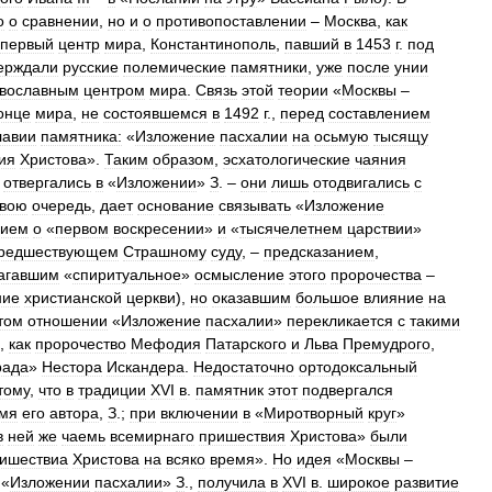
о
о
сравнении
,
но
и
о
противопоставлении
–
Москва
,
как
первый
центр
мира
,
Константинополь
,
павший
в
1453
г
.
под
ерждали
русские
полемические
памятники
,
уже
после
унии
вославным
центром
мира
.
Связь
этой
теории
«
Москвы
–
онце
мира
,
не
состоявшемся
в
1492
г
.,
перед
составлением
лавии
памятника:
«
Изложение
пасхалии
на
осьмую
тысящу
ия
Христова
».
Таким
образом
,
эсхатологические
чаяния
отвергались
в
«
Изложении
»
З
. –
они
лишь
отодвигались
с
свою
очередь
,
дает
основание
связывать
«
Изложение
нием
о
«
первом
воскресении
»
и
«
тысячелетнем
царствии
»
редшествующем
Страшному
суду
, –
предсказанием
,
агавшим
«
спиритуальное
»
осмысление
этого
пророчества
–
ние
христианской
церкви
),
но
оказавшим
большое
влияние
на
том
отношении
«
Изложение
пасхалии
»
перекликается
с
такими
,
как
пророчество
Мефодия
Патарского
и
Льва
Премудрого
,
рада
»
Нестора
Искандера
.
Недостаточно
ортодоксальный
тому
,
что
в
традиции
XVI
в
.
памятник
этот
подвергался
мя
его
автора
,
З
.;
при
включении
в
«
Миротворный
круг
»
в
ней
же
чаемь
всемирнаго
пришествия
Христова
»
были
ишествиа
Христова
на
всяко
время
».
Но
идея
«
Москвы
–
«
Изложении
пасхалии
»
З
.,
получила
в
XVI
в
.
широкое
развитие