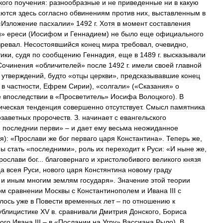
кого
поучения:
разнообразные
и
не
приведенные
ни
в
какую
аются
здесь
согласно
обвинениям
против
них
,
выставленным
в
«
Изложение
пасхалии
»
1492
г
.
Хотя
в
момент
составления
и
»
ереси
(
Иосифом
и
Геннадием
)
не
было
еще
официального
зревал
.
Несостоявшийся
конец
мира
требовал
,
очевидно
,
тики
,
судя
по
сообщению
Геннадия
,
еще
в
1489
г
.
высказывали
Сочинения
«
обличителей
»
после
1492
г
.
имели
своей
главной
утверждений
,
будто
«
отцы
церкви
»,
предсказывавшие
конец
,
в
частности
,
Ефрем
Сирии
), «
солгали
» («
Сказания
»
о
е
впоследствии
в
«
Просветитель
»
Иосифа
Волоцкого
).
В
ическая
тенденция
совершенно
отсутствует
.
Смысл
памятника
озаветных
пророчеств
.
З
.
начинает
с
евангельского
и
последнии
перви
» –
и
дает
ему
весьма
неожиданное
ия
)
:
«
Прослави
же
бог
перваго
царя
Константина
».
Теперь
же
,
ны
стать
«
последними
»,
роль
их
переходит
к
Руси:
«
И
ныне
же
,
рослави
бог
...
благовернаго
и
христолюбивого
великого
князя
ца
всея
Руси
,
нового
царя
Констянтина
новому
граду
и
иным
многим
землям
государя
».
Значение
этой
теории
ом
сравнении
Москвы
с
Константинополем
и
Ивана
III
с
лось
уже
в
Повести
временных
лет
–
по
отношению
к
ублицистике
XV
в
.
сравнивали
Дмитрия
Донского
,
Бориса
ого
Ивана
III
–
в
«
Послании
на
Угру
»
Вассиана
Рыло
).
В