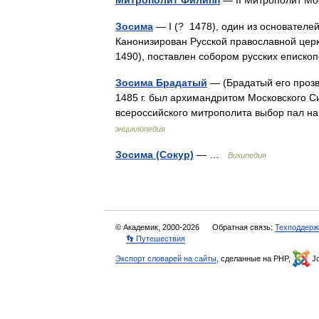
Митрополит Филипп
— II Митрополит Мо
Зосима
— I (? 1478), один из основателе
Канонизирован Русской православной церко
1490), поставлен собором русских еписк
Зосима Брадатый
— (Брадатый его прозви
1485 г. был архимандритом Московского Си
всероссийского митрополита выбор пал н
энциклопедия
Зосима (Сокур)
— …
Википедия
© Академик, 2000-2026
Обратная связь:
Техподдерж
👣 Путешествия
Экспорт словарей на сайты
, сделанные на PHP,
Jo