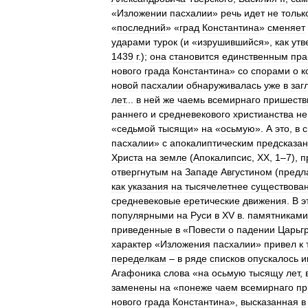
«
Изложении
пасхалии
»
речь
идет
не
тольк
«
последний
» «
град
Константина
»
сменяет
ударами
турок
(
и
«
изрушившийся
»,
как
утв
1439
г
.);
она
становится
единственным
пра
нового
града
Константина
»
со
спорами
о
к
новой
пасхалии
обнаруживалась
уже
в
заг
лет
...
в
ней
же
чаемь
всемирнаго
пришеств
раннего
и
средневекового
христианства
не
«
седьмой
тысящи
»
на
«
осьмую
».
А
это
,
в
пасхалии
»
с
апокалиптическим
предсказа
Христа
на
земле
(
Апокалипсис
,
XX
,
1
–
7
),
п
отвергнутым
на
Западе
Августином
(
предл
как
указания
на
тысячелетнее
существова
средневековые
еретические
движения
.
В
э
популярными
на
Руси
в
XV
в
.
памятниками
приведенные
в
«
Повести
о
падении
Царьг
характер
«
Изложения
пасхалии
»
привел
к
переделкам
–
в
ряде
списков
опускалось
и
Агафоника
слова
«
на
осьмую
тысящу
лет
,
заменены
на
«
понеже
чаем
всемирнаго
пр
нового
града
Константина
»,
высказанная
в