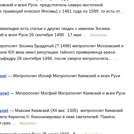
вский и всея Руси предстоятель северо восточной
же правящий епископ Москвы) с 1461 года по 1589, то есть от…
икипедии есть статьи о других людях с именем Зосима.
ий и всея Руси 26 сентября 1490 17 мая …
Википедия
рополит Зосима Брадатый (? 1496) митрополит Московский и
иков XIX века имел репутацию тайного приверженца ереси
 кафедру 26 сентября 1490, после смерти митрополита… …
си)
— Митрополит Иосиф Митрополит Киевский и всея Руси
уси)
— Митрополит Матфей Митрополит Киевский и всея Руси
уси)
— Максим Киевский (XII век 1305) митрополит Киевский
ита Кирилла II. Канонизирован в лике святителей. Память
ти грек …
Википедия