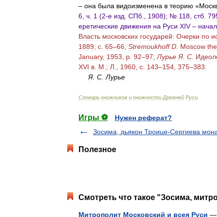
–
она
была
видоизменена
в
теорию
«
Моск
6
,
ч
.
1
(
2
-
е
изд
.
СПб
.,
1908
); №
118
,
стб
.
79
еретические
движения
на
Руси
XIV
–
нача
Власть
московских
государей:
Очерки
по
и
1889
,
с
.
65
–
66
;
Stremoukhoff
D
.
Moscow
the
January
,
1953
,
p
.
92
–
97
;
Лурье
Я
.
С
.
Идеол
XVI
в
.
М
.;
Л
.,
1960
,
с
.
143
–
154
,
375
–
383
.
Я
.
С
.
Лурье
Словарь
книжников
и
книжности
Древней
Руси
.
Игры ⚽
Нужен реферат?
Зосима, дьякон Троице-Сергиева мон
Полезное
Смотреть что такое "Зосима, митро
Митрополит Московский и всея Руси
— 