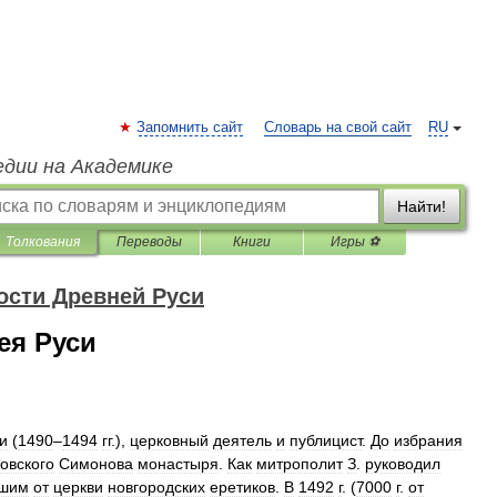
Запомнить сайт
Словарь на свой сайт
RU
едии на Академике
Найти!
Толкования
Переводы
Книги
Игры ⚽
ости Древней Руси
ея Руси
и
(
1490
–
1494
гг
.),
церковный
деятель
и
публицист
.
До
избрания
овского
Симонова
монастыря
.
Как
митрополит
З
.
руководил
вшим
от
церкви
новгородских
еретиков
.
В
1492
г
. (
7000
г
.
от