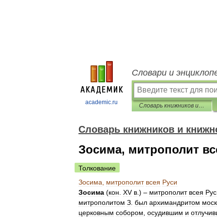
Словари и энциклоп
academic.ru
Словарь книжников и книжности Древней Руси
Словарь книжников и книжн
Зосима, митрополит вс
Толкование
Зосима
,
митрополит
всея
Руси
Зосима
(
кон
.
XV
в
.) –
митрополит
всея
Рус
митрополитом
З
.
был
архимандритом
моск
церковным
собором
,
осудившим
и
отлучи