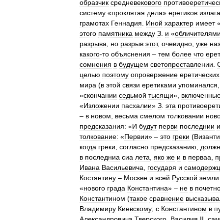
образчик
средневекового
противоеретичес
систему
«
проклятая
дела
»
еретиков
излаг
грамотах
Геннадия
.
Иной
характер
имеет
этого
памятника
между
З
.
и
«
обличителям
разрыва
,
но
разрыв
этот
,
очевидно
,
уже
на
какого
-
то
объяснения
–
тем
более
что
ере
сомнения
в
будущем
светопреставлении
.
целью
поэтому
опровержение
еретических
мира
(
в
этой
связи
еретиками
упоминался
«
скончании
седьмой
тысящи
»,
включенны
«
Изложении
пасхалии
»
З
.
эта
противоерет
–
в
новом
,
весьма
смелом
толковании
нов
предсказания:
«
И
будут
перви
последнии
толкование:
«
Первии
» –
это
греки
(
Визант
когда
греки
,
согласно
предсказанию
,
долж
в
последниа
сиа
лета
,
яко
же
и
в
перваа
,
п
Ивана
Васильевича
,
государя
и
самодерж
Костянтину
–
Москве
и
всей
Русской
земли
«
нового
града
Константина
» –
не
в
почетн
Константином
(
такое
сравнение
высказыва
Владимиру
Киевскому
;
с
Константином
в
п
Александровича
Тверского
,
Василия
II
,
сам