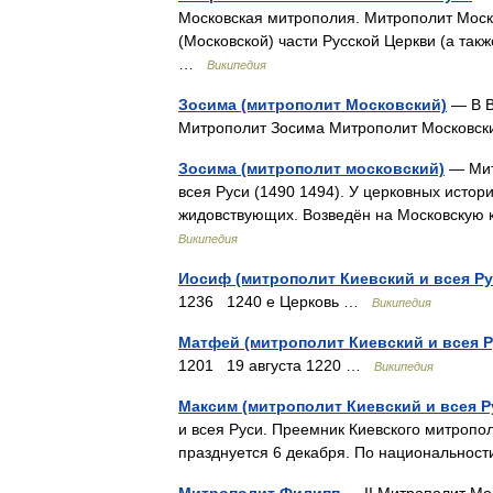
Московская митрополия. Митрополит Моско
(Московской) части Русской Церкви (а так
…
Википедия
Зосима (митрополит Московский)
— В В
Митрополит Зосима Митрополит Московск
Зосима (митрополит московский)
— Мит
всея Руси (1490 1494). У церковных истор
жидовствующих. Возведён на Московскую
Википедия
Иосиф (митрополит Киевский и всея Ру
1236 1240 е Церковь …
Википедия
Матфей (митрополит Киевский и всея Р
1201 19 августа 1220 …
Википедия
Максим (митрополит Киевский и всея Р
и всея Руси. Преемник Киевского митропол
празднуется 6 декабря. По национальнос