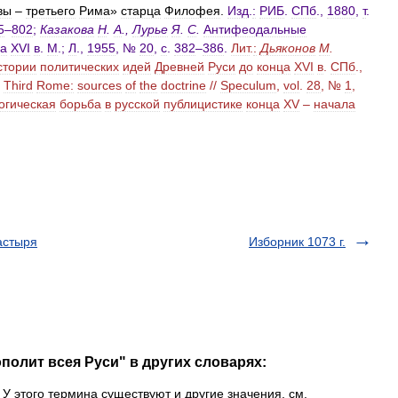
вы
–
третьего
Рима
»
старца
Филофея
.
Изд
.
:
РИБ
.
СПб
.,
1880
,
т
.
5
–
802
;
Казакова
Н
.
А
.,
Лурье
Я
.
С
.
Антифеодальные
ла
XVI
в
.
М
.;
Л
.,
1955
, №
20
,
с
.
382
–
386
.
Лит
.
:
Дьяконов
М
.
стории
политических
идей
Древней
Руси
до
конца
XVI
в
.
СПб
.,
Third
Rome:
sources
of
the
doctrine
//
Speculum
,
vol
.
28
, №
1
,
огическая
борьба
в
русской
публицистике
конца
XV
–
начала
астыря
Изборник 1073 г.
полит всея Руси" в других словарях:
У этого термина существуют и другие значения, см.